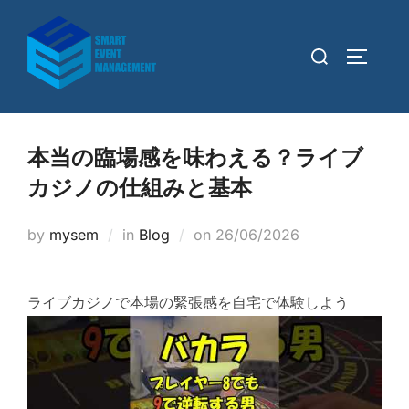
Skip
to
Search
TOGGLE
content
for:
本当の臨場感を味わえる？ライブ
カジノの仕組みと基本
Posted
by
mysem
in
Blog
on
26/06/2026
on
ライブカジノで本場の緊張感を自宅で体験しよう