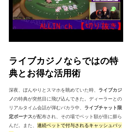
ライブカジノならではの特
典とお得な活用術
深夜、ぼんやりとスマホを眺めていた時、
ライブカジ
ノ
の特典が突然目に飛び込んできた。ディーラーとの
リアルタイム会話が弾むバカラ中、
ライブチャット限
定ボーナス
が配布され、その場でベット額が倍に膨ら
んだ。また、
連続ベットで付与されるキャッシュバッ