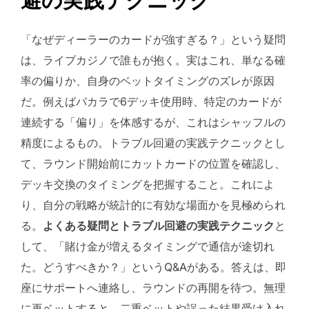
避の実践テクニック
「なぜディーラーのカードが強すぎる？」という疑問
は、ライブカジノで誰もが抱く。実はこれ、単なる確
率の偏りか、自身のベットタイミングのズレが原因
だ。例えばバカラで6デッキ使用時、特定のカードが
連続する「偏り」を体感するが、これはシャッフルの
精度によるもの。トラブル回避の実践テクニックとし
て、ラウンド開始前にカットカードの位置を確認し、
デッキ交換のタイミングを把握すること。これによ
り、自分の戦略が統計的に有効な場面かを見極められ
る。
よくある疑問とトラブル回避の実践テクニック
と
して、「賭け金が増えるタイミングで通信が途切れ
た。どうすべきか？」というQ&Aがある。答えは、即
座にサポートへ連絡し、ラウンドの再開を待つ。無理
に再ベットすると、二重ベットや誤った結果受け入れ