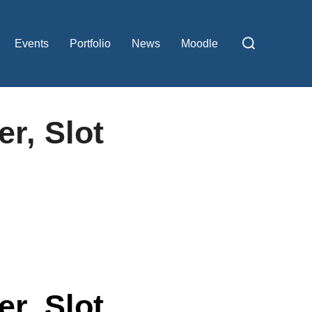
Search
Events
Portfolio
News
Moodle
for:
er, Slot
er, Slot