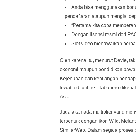
Anda bisa menggunakan bonus
pendaftaran ataupun mengisi dep
“Pertama kita coba memberant
Dengan lisensi resmi dari P
Slot video menawarkan berba
Oleh karena itu, menurut Devie, tak
ekonomi maupun pendidikan bawah a
Kejenuhan dan kehilangan pendapa
lewat judi online. Habanero dikena
Asia.
Juga akan ada multiplier yang men
terbentuk dengan ikon Wild. Melans
SimilarWeb. Dalam segala proses p