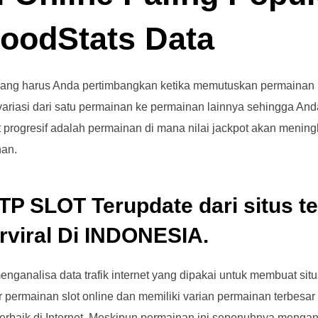
oodStats Data
 yang harus Anda pertimbangkan ketika memutuskan permainan
rvariasi dari satu permainan ke permainan lainnya sehingga A
progresif adalah permainan di mana nilai jackpot akan meningk
nan.
P SLOT Terupdate dari situs ter
rviral Di INDONESIA.
menganalisa data trafik internet yang dipakai untuk membuat situ
ermainan slot online dan memiliki varian permainan terbesar d
if terbaik di Internet. Meskipun permainan ini sepenuhnya men