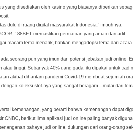
 yang disediakan oleh kasino yang biasanya diberikan sebag
osit.
as dulu di ruang digital masyarakat Indonesia,” imbuhnya.
AGCOR, 188BET memastikan permainan yang aman dan adil.
gai macam tema menarik, bahkan mengadopsi tema dari acara T
 ada seorang pun yang imun dari potensi jebakan judi online. E
tau tinggi. Sebanyak 40% uang gadai itu dipakai untuk trading
tan akibat dihantam pandemi Covid-19 membuat sejumlah oran
l dengan koleksi slot-nya yang sangat beragam—mulai dari tema
yertai kemenangan, yang berarti bahwa kemenangan dapat digand
ir CNBC, berikut lima aplikasi judi online paling banyak digun
enanganan bahaya judi online, dukungan dari orang-orang sek