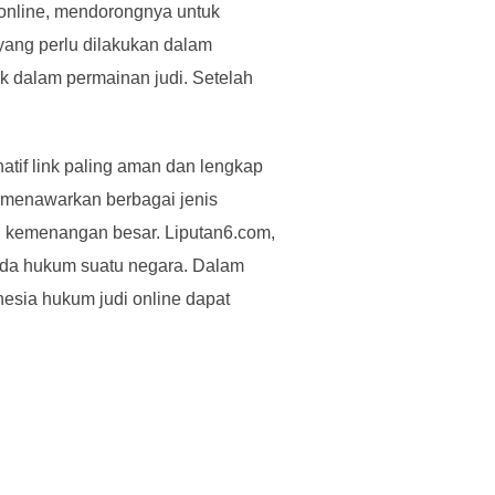
i online, mendorongnya untuk
yang perlu dilakukan dalam
k dalam permainan judi. Setelah
tif link paling aman dan lengkap
e menawarkan berbagai jenis
i kemenangan besar. Liputan6.com,
pada hukum suatu negara. Dalam
esia hukum judi online dapat