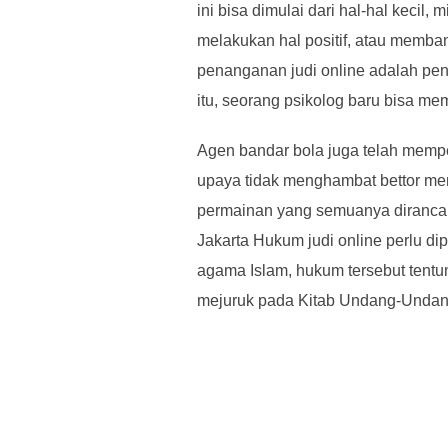
ini bisa dimulai dari hal-hal keci
melakukan hal positif, atau memba
penanganan judi online adalah pen
itu, seorang psikolog baru bisa memb
Agen bandar bola juga telah mempe
upaya tidak menghambat bettor men
permainan yang semuanya dirancan
Jakarta Hukum judi online perlu d
agama Islam, hukum tersebut tentu
mejuruk pada Kitab Undang-Unda