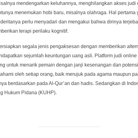
l, misalnya mendengarkan keluhannya, menghilangkan akses jud
ntunya menemukan hobi baru, misalnya olahraga. Hal pertama 
deritanya perlu menyadari dan mengakui bahwa dirinya terjeba
erikan terapi perilaku kognitif.
rsiapkan segala jenis pengaksesan dengan memberikan alterna
dapatkan sejumlah keuntungan uang asli. Platform judi onlin
g untuk menarik pemain dengan janji kesenangan dan potens
ipahami oleh setiap orang, baik merujuk pada agama maupun 
nya berdasarkan pada Al-Qur’an dan hadis. Sedangkan di Indon
ng Hukum Pidana (KUHP).