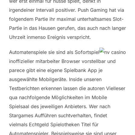
wer erst einmal für nüsse spielt, denkt in
irgendeiner Intervall positiver. Push Gaming hat via
folgendem Partie ihr maximal unterhaltsames Slot-
Partie in das Hausen gerufen, das auch nach langer
Uhrzeit inmenso Ereignis verspricht.
Automatenspiele sie sind als Sofortspiel
inoffizieller mitarbeiter Browser vorstellbar und
parece gibt eine eigene Spielbank App je
ausgewählte Mobilgeräte. Inside unseren
Testberichten erkennen lassen die autoren Vielleser
qua nachfolgende Möglichkeiten im Mobile
Spielsaal des jeweiligen Anbieters. Wer nach
Stargames Aufführen suchtverhalten, findet
vielmals Echtgeld Spielotheken Titel für
Automatenspieler. Beispielsweise sie sind unser