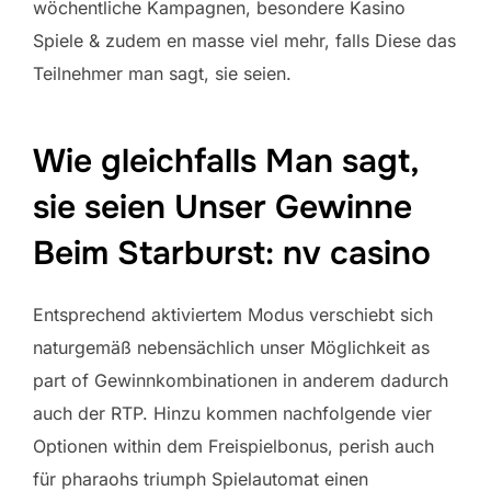
wöchentliche Kampagnen, besondere Kasino
Spiele & zudem en masse viel mehr, falls Diese das
Teilnehmer man sagt, sie seien.
Wie gleichfalls Man sagt,
sie seien Unser Gewinne
Beim Starburst: nv casino
Entsprechend aktiviertem Modus verschiebt sich
naturgemäß nebensächlich unser Möglichkeit as
part of Gewinnkombinationen in anderem dadurch
auch der RTP. Hinzu kommen nachfolgende vier
Optionen within dem Freispielbonus, perish auch
für pharaohs triumph Spielautomat einen