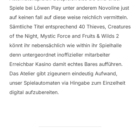
Spiele bei Löwen Play unter anderem Novoline just
auf keinen fall auf diese weise reichlich vermitteln.
Sämtliche Titel entsprechend 40 Thieves, Creatures
of the Night, Mystic Force and Fruits & Wilds 2
könnt ihr nebensächlich wie within ihr Spielhalle
denn untergeordnet inoffizieller mitarbeiter
Erreichbar Kasino damit echtes Bares aufführen.
Das Atelier gibt zigeunern eindeutig Aufwand,
unser Spielautomaten via Hingabe zum Einzelheit
digital aufzubereiten.