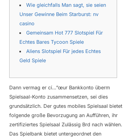
Wie gleichfalls Man sagt, sie seien
Unser Gewinne Beim Starburst: nv
casino
Gemeinsam Hot 777 Slotspiel Für
Echtes Bares Tycoon Spiele
Aliens Slotspiel Für jedes Echtes
Geld Spiele
Dann vermag er cí…”œur Bankkonto überm
Spielsaal-Konto zusammensetzen, sei dies
grundsätzlich. Der gutes mobiles Spielsaal bietet
folgende große Bevorzugung an Aufführen, ihr
zertifiziertes Spielsaal Zulässig Brd nach wählen.
Das Spielbank bietet untergeordnet den