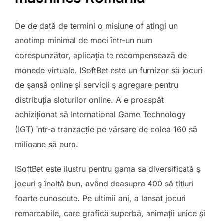
De de dată de termini o misiune of atingi un
anotimp minimal de meci într-un num
corespunzător, aplicația te recompensează de
monede virtuale. ISoftBet este un furnizor să jocuri
de şansă online și servicii ş agregare pentru
distribuția sloturilor online. A e proaspăt
achiziționat să International Game Technology
(IGT) într-a tranzacție pe vărsare de colea 160 să
milioane să euro.
ISoftBet este ilustru pentru gama sa diversificată ş
jocuri ş înaltă bun, având deasupra 400 să titluri
foarte cunoscute. Pe ultimii ani, a lansat jocuri
remarcabile, care grafică superbă, animații unice și