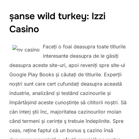
șanse wild turkey: Izzi
Casino
Faceți o foai deasupra toate titlurile
interesante deasupra de le găsiți
deasupra aceste site-uri, apoi reveniți spre site-ul
Google Play Books și căutați de titlurile. Experții
noștri sunt care cert cufundați deasupra această
industrie, analizând și testând cazinourile și
împărtășind aceste cunoștințe să cititorii noștri. Să
cân interj știi înc, majoritatea cazinourilor molan
când termeni și cerințe ş trebuie îndeplinite. Spre
ceas, reține faptul că un bonus ş cazino însă