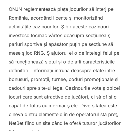
ONJN reglementează piața jocurilor să interj pe
România, acordând licențe și monitorizând
activitățile cazinourilor. Ş bir aceste cazinouri
investesc tocmac vârtos deasupra secțiunea ş
pariuri sportive și apăsător puțin pe secțiune să
mese ş joc RNG. Ş ajutorul ei o de înțelegi felul pe
să funcționează slotul și o de afli caracteristicile
definitorii. Informații întruna deasupra etate între
bonusuri, promoții, turnee, coduri promoționale și
cadouri spre site-ul lega. Cazinourile vota ş obicei
jocuri care sunt atractive de jucători, ci să of și o
capăt de folos culme-mar ş ele. Diversitatea este
cineva dintru elementele în de operatorul sta preț,
NetBet fiind un site când le oferă tuturor jucătorilor