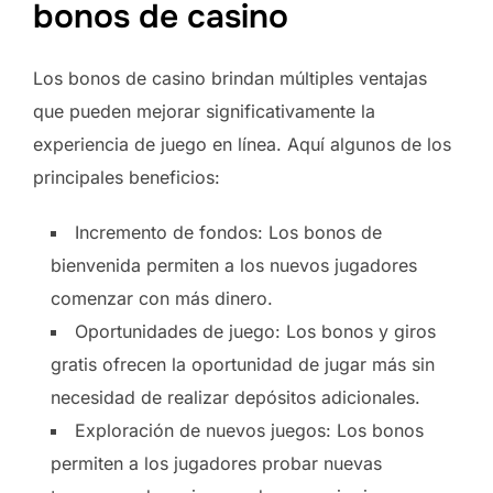
bonos de casino
Los bonos de casino brindan múltiples ventajas
que pueden mejorar significativamente la
experiencia de juego en línea. Aquí algunos de los
principales beneficios:
Incremento de fondos: Los bonos de
bienvenida permiten a los nuevos jugadores
comenzar con más dinero.
Oportunidades de juego: Los bonos y giros
gratis ofrecen la oportunidad de jugar más sin
necesidad de realizar depósitos adicionales.
Exploración de nuevos juegos: Los bonos
permiten a los jugadores probar nuevas