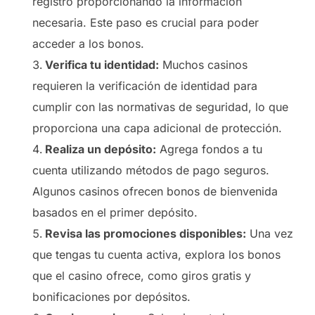
registro proporcionando la información
necesaria. Este paso es crucial para poder
acceder a los bonos.
Verifica tu identidad:
Muchos casinos
requieren la verificación de identidad para
cumplir con las normativas de seguridad, lo que
proporciona una capa adicional de protección.
Realiza un depósito:
Agrega fondos a tu
cuenta utilizando métodos de pago seguros.
Algunos casinos ofrecen bonos de bienvenida
basados en el primer depósito.
Revisa las promociones disponibles:
Una vez
que tengas tu cuenta activa, explora los bonos
que el casino ofrece, como giros gratis y
bonificaciones por depósitos.