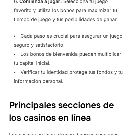
Comienza a jugar:
Selecciona tu juego
favorito y utiliza los bonos para maximizar tu
tiempo de juego y tus posibilidades de ganar.
Cada paso es crucial para asegurar un juego
seguro y satisfactorio.
Los bonos de bienvenida pueden multiplicar
tu capital inicial.
Verificar tu identidad protege tus fondos y tu
información personal.
Principales secciones de
los casinos en línea
Los casinos en línea ofrecen diversas secciones