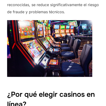
reconocidas, se reduce significativamente el riesgo
de fraude y problemas técnicos.
¿Por qué elegir casinos en
línea?