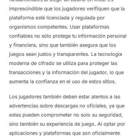
imprescindible que los jugadores verifiquen que la
plataforma esté licenciada y regulada por
organismos competentes. Usar plataformas
confiables no sólo protege tu información personal
y financiera, sino que también asegura que los
juegos sean justos y transparentes. La tecnología
moderna de cifrado se utiliza para proteger las
transacciones y la información del jugador, lo que
aumenta la confianza en el uso de estos sitios.
Los jugadores también deben estar atentos a las
advertencias sobre descargas no oficiales, ya que
estas pueden comprometer no solo su seguridad,
sino también su experiencia de juego. Al optar por
aplicaciones y plataformas que son oficialmente