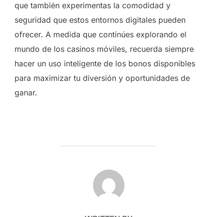
que también experimentas la comodidad y
seguridad que estos entornos digitales pueden
ofrecer. A medida que continúes explorando el
mundo de los casinos móviles, recuerda siempre
hacer un uso inteligente de los bonos disponibles
para maximizar tu diversión y oportunidades de
ganar.
POST AUTHOR