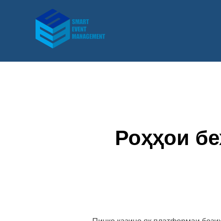
Skip
to
content
Роҳҳои бе