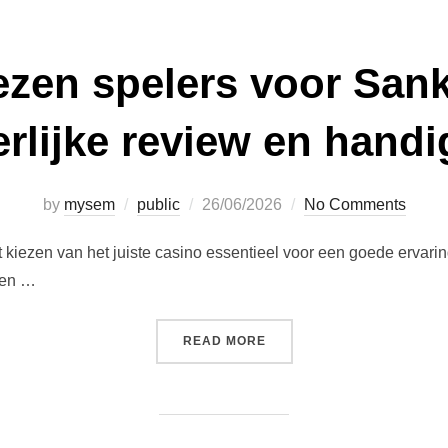
zen spelers voor San
rlijke review en handi
Posted
by
mysem
public
26/06/2026
No Comments
on
t kiezen van het juiste casino essentieel voor een goede ervar
een …
“WAAROM KIEZEN SPELERS
READ MORE