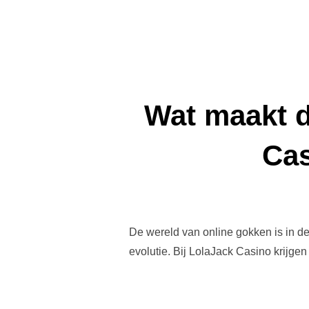
Wat maakt d
Cas
De wereld van online gokken is in de
evolutie. Bij LolaJack Casino krijge