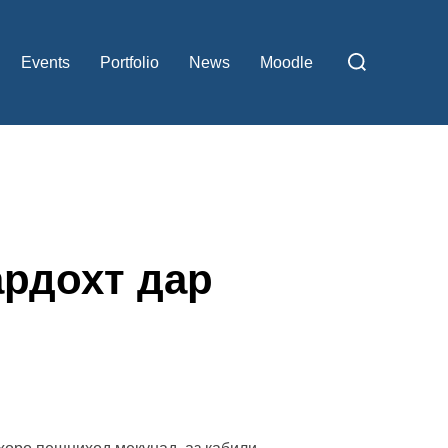
Search
Events
Portfolio
News
Moodle
for:
ардохт дар