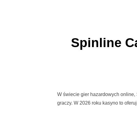
Spinline C
W świecie gier hazardowych online, S
graczy. W 2026 roku kasyno to ofer