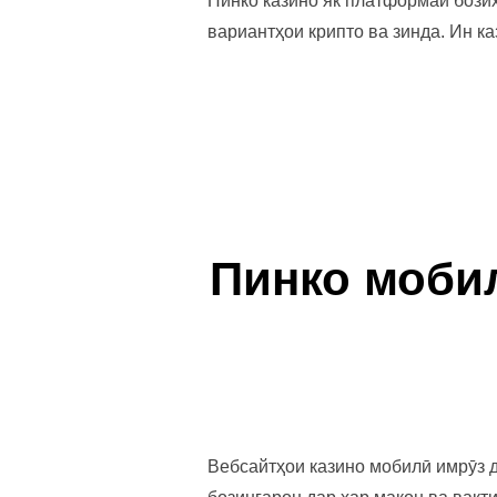
Пинко казино як платформаи бозиҳ
вариантҳои крипто ва зинда. Ин к
Пинко мобил
Вебсайтҳои казино мобилӣ имрӯз 