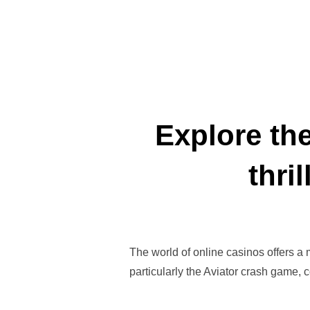
Explore th
thri
The world of online casinos offers 
particularly the Aviator crash game, 