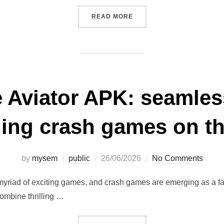
“ЛУЧШИЕ СЛОТЫ В PIN UP
READ MORE
e Aviator APK: seamles
lling crash games on t
Posted
by
mysem
public
26/06/2026
No Comments
on
a myriad of exciting games, and crash games are emerging as a 
combine thrilling …