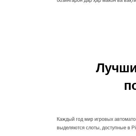
бозингарон дар ҳар макон ва вақти
Лучши
п
Каждый год мир игровых автоматов
выделяются слоты, доступные в Pin