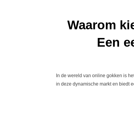
Waarom kie
Een ee
In de wereld van online gokken is he
in deze dynamische markt en biedt 