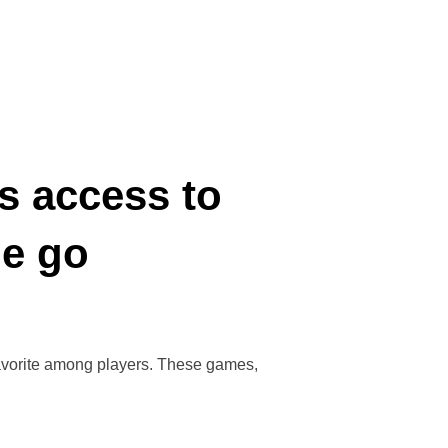
: ЧТО СТОИТ ПОПРОБОВАТЬ В ЭТОМ ГОДУ”
s access to
he go
favorite among players. These games,