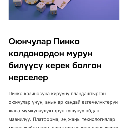
Оюнчулар Пинко
колдонордон мурун
билүүсү керек болгон
нерселер
Пинко казиносуна кирүүнү пландаштырган
оюнчулар үчүн, анын ар кандай өзгөчөлүктөрүн
жана мүмкүнчүлүктөрүн түшүнүү абдан
маанилүү. Платформа, эң жаңы технологиялар
менен жабдылган, ошол эле учурда оюнчуларга