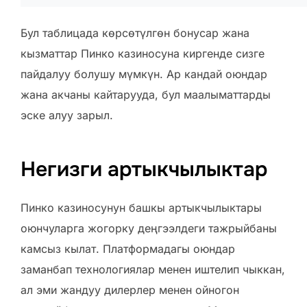
Бул таблицада көрсөтүлгөн бонусар жана
кызматтар Пинко казиносуна киргенде сизге
пайдалуу болушу мүмкүн. Ар кандай оюндар
жана акчаны кайтарууда, бул маалыматтарды
эске алуу зарыл.
Негизги артыкчылыктар
Пинко казиносунун башкы артыкчылыктары
оюнчуларга жогорку деңгээлдеги тажрыйбаны
камсыз кылат. Платформадагы оюндар
заманбап технологиялар менен иштелип чыккан,
ал эми жандуу дилерлер менен ойногон