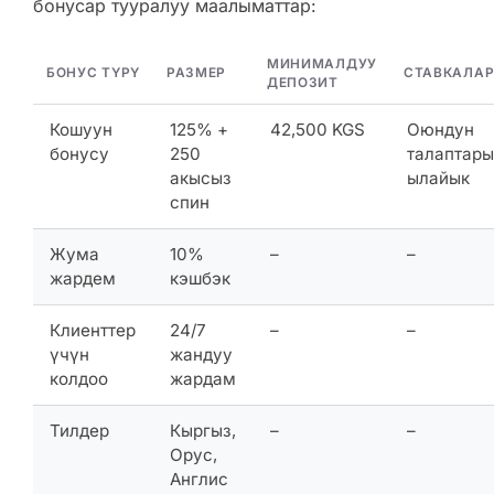
бонусар тууралуу маалыматтар:
МИНИМАЛДУУ
БОНУС ТҮРҮ
РАЗМЕР
СТАВКАЛА
ДЕПОЗИТ
Кошуун
125% +
42,500 KGS
Оюндун
бонусу
250
талаптар
акысыз
ылайык
спин
Жума
10%
–
–
жардем
кэшбэк
Клиенттер
24/7
–
–
үчүн
жандуу
колдоо
жардам
Тилдер
Кыргыз,
–
–
Орус,
Англис