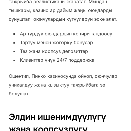
тажрыйба реалистиканы жаратат. Мындан
тышкары, казино ар дайым жаңы оюндарды
сунуштап, оюнчулардын күтүүлөрүн эске алат.
Ар түрдүү оюндардын кеңири тандоосу
Тартуу менен жогорку бонусар
Тез жана коопсуз депозиттер
Клиенттер үчүн 24/7 поддержка
Ошентип, Пинко казиносунда ойноп, оюнчулар
уникалдуу жана кызыктуу тажрыйбага ээ
болушат.
Элдин ишенимдүүлүгү
жана коопсуздугу