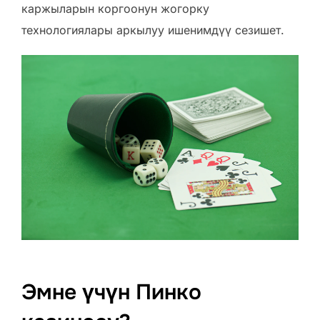
каржыларын коргоонун жогорку
технологиялары аркылуу ишенимдүү сезишет.
Эмне үчүн Пинко